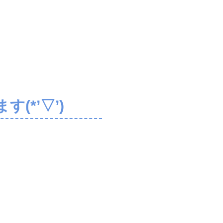
(*’▽’)