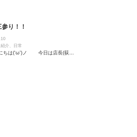
三参り！！
.10
フ紹介、日常
ちは(‘ω’)ノ 今日は店長(荻…