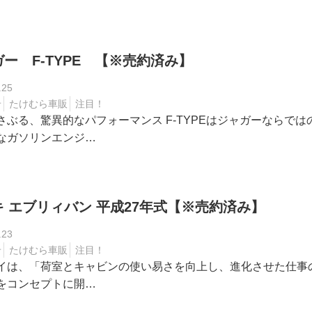
ー F-TYPE 【※売約済み】
.25
せ
たけむら車販
注目！
さぶる、驚異的なパフォーマンス F-TYPEはジャガーならでは
なガソリンエンジ…
 エブリィバン 平成27年式【※売約済み】
.23
せ
たけむら車販
注目！
イは、「荷室とキャビンの使い易さを向上し、進化させた仕事
をコンセプトに開…